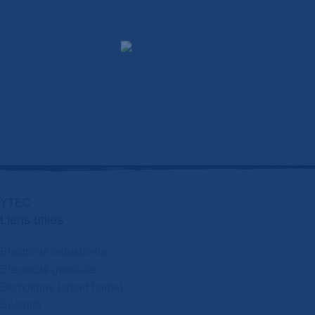
Y
T
E
C
Liens utiles
Electricité industrielle
Electricité générale
Domotique (smart home)
Sécurité