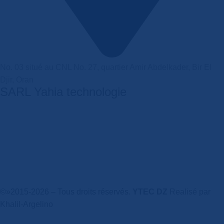
No. 03 situé au CNL No. 27, quartier Amir Abdelkader, Bir El
Djir, Oran
SARL Yahia technologie
4,5
/5
Basé sur 374 avis Google
Écrire un commentaire
©»2015-2026 – Tous droits réservés.
YTEC DZ
Realisé par
Khalil-Argelino