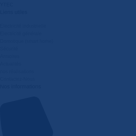
Y
T
E
C
Liens utiles
Electricité industrielle
Electricité générale
Domotique (smart home)
Sécurité
Armoires
Actualités
nos réalisations
Contactez-Nous
Nos informations