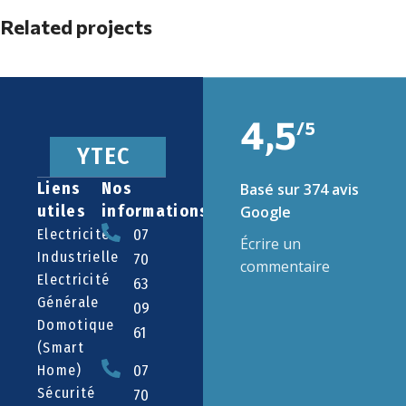
Related projects
4,5
Suspendisse quam at vestibulum
Kitchen
/5
Y
T
E
C
Liens
Nos
Basé sur 374 avis
utiles
informations
Google
Electricité
07
Écrire un
Industrielle
70
commentaire
Electricité
63
Générale
09
Domotique
61
(smart
Home)
07
Sécurité
70