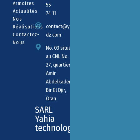
Armoires
55
Actualités
74 11
Nos
contact@ytec-
Réalisations
Contactez-
dz.com
Nous
No. 03 situé
au CNL No.
27, quartier
Amir
Abdelkader,
Bir El Djir,
Oran
SARL
Yahia
technologie