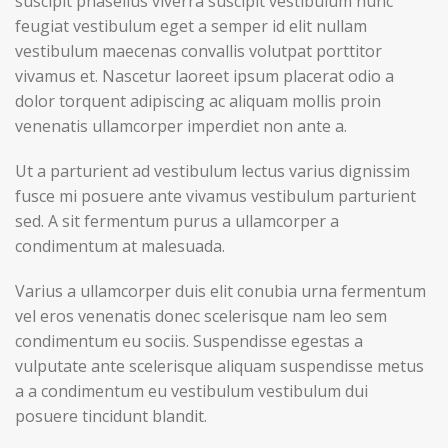
suscipit phasellus viverra suscipit vestibulum nunc
feugiat vestibulum eget a semper id elit nullam
vestibulum maecenas convallis volutpat porttitor
vivamus et. Nascetur laoreet ipsum placerat odio a
dolor torquent adipiscing ac aliquam mollis proin
venenatis ullamcorper imperdiet non ante a.
Ut a parturient ad vestibulum lectus varius dignissim
fusce mi posuere ante vivamus vestibulum parturient
sed. A sit fermentum purus a ullamcorper a
condimentum at malesuada.
Varius a ullamcorper duis elit conubia urna fermentum
vel eros venenatis donec scelerisque nam leo sem
condimentum eu sociis. Suspendisse egestas a
vulputate ante scelerisque aliquam suspendisse metus
a a condimentum eu vestibulum vestibulum dui
posuere tincidunt blandit.