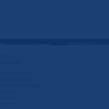
Y
T
E
C
Liens utiles
Electricité industrielle
Electricité générale
Domotique (smart home)
Sécurité
Armoires
Actualités