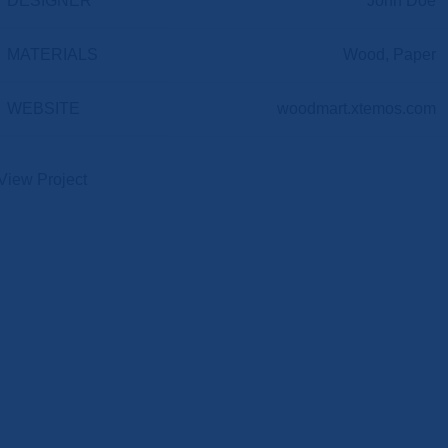
DESIGNER
John Doe
MATERIALS
Wood, Paper
WEBSITE
woodmart.xtemos.com
View Project