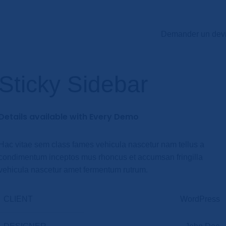
Demander un dev
Sticky Sidebar
Details available with Every Demo
Hac vitae sem class fames vehicula nascetur nam tellus a
condimentum inceptos mus rhoncus et accumsan fringilla
vehicula nascetur amet fermentum rutrum.
CLIENT
WordPress