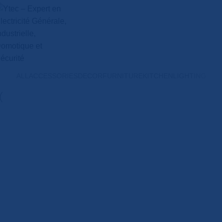
ALL
ACCESSORIES
DECOR
FURNITURE
KITCHEN
LIGHTING
Decor
Et vestibulum quis a suspendisse
Decor
Rhoncus quisque sollicitudin