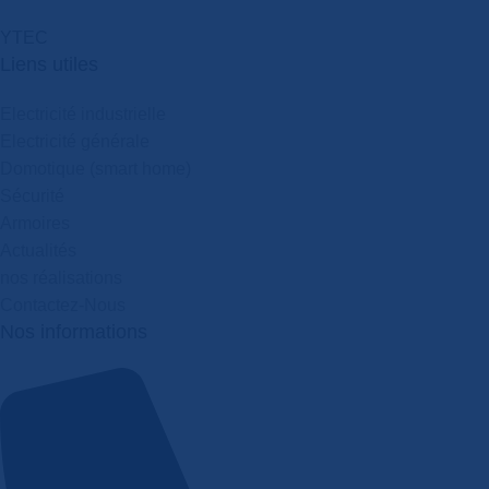
Y
T
E
C
Liens utiles
Electricité industrielle
Electricité générale
Domotique (smart home)
Sécurité
Armoires
Actualités
nos réalisations
Contactez-Nous
Nos informations