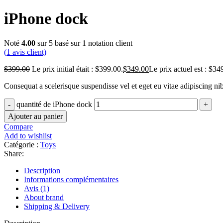
iPhone dock
Noté
4.00
sur 5 basé sur
1
notation client
(
1
avis client)
$
399.00
Le prix initial était : $399.00.
$
349.00
Le prix actuel est : $34
Consequat a scelerisque suspendisse vel et eget eu vitae adipiscing n
quantité de iPhone dock
Ajouter au panier
Compare
Add to wishlist
Catégorie :
Toys
Share:
Description
Informations complémentaires
Avis (1)
About brand
Shipping & Delivery