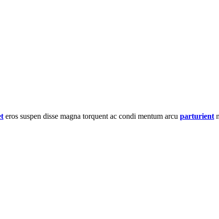
et
eros suspen disse magna torquent ac condi mentum arcu
parturient
n