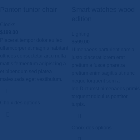
Panton tunior chair
Smart watches wood
edition
Clocks
$
199.00
Lighting
Placerat tempor dolor eu leo
$
599.00
ullamcorper et magnis habitant
Himenaeos parturient nam a
ultrices consectetur arcu nulla
justo placerat lorem erat
mattis fermentum adipiscing a
pretium a fusce pharetra
et bibendum sed platea
pretium enim sagittis ut nunc
malesuada eget vestibulum.
neque torquent sem a
leo.Dictumst himenaeos primis
torquent ridiculus porttitor
Choix des options
turpis.
Choix des options