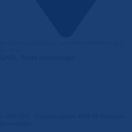
No. 03 situé au CNL No. 27, quartier Amir Abdelkader, Bir El
Djir, Oran
SARL Yahia technologie
4,5
/5
Basé sur 374 avis Google
Écrire un commentaire
©»2015-2026 – Tous droits réservés.
YTEC DZ
Realisé par
Khalil-Argelino