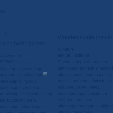
Hot
Wooden single drawer
Wine bottle lantern
Furniture
Accessories
$
89.00
–
$
299.00
$
399.00
Placerat tempor dolor eu leo
ullamcorper et magnis habitant
Consequat a scelerisque
ultrices consectetur arcu nulla
suspendisse vel et eget eu
mattis fermentum adipiscing a
vitae adipiscing nibh
et bibendum sed platea
scelerisque semper cum
malesuada eget vestibulum
adipiscing facilisis adipiscing
tempor dolor eu leo
est accumsan lorem
ullamcorper et magnis habitant
vestibulum. Aliquet mus a
ultrices consectetur.
aptent ullam corper metus