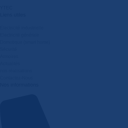
Y
T
E
C
Liens utiles
Electricité industrielle
Electricité générale
Domotique (smart home)
Sécurité
Armoires
Actualités
nos réalisations
Contactez-Nous
Nos informations