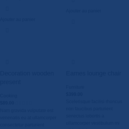
Ajouter au panier
Ajouter au panier
Decoration wooden
Eames lounge chair
present
Furniture
$
399.00
Cooking
Scelerisque facilisi rhoncus
$
89.00
non faucibus parturient
Nam gravida vulputate est
senectus lobortis a
venenatis eu at ullamcorper
ullamcorper vestibulum mi
consectetur parturient